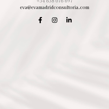
+34 638 076 697
eva@evamadridconsultoria.com